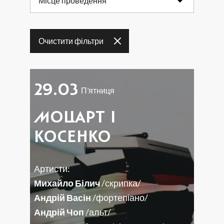
Місце проведення
17
18
19
20
21
22
23
Очистити фільтри
24
25
26
27
28
29
30
31
29.03
П’ятниця
МОЦАРТ І
КОСЕНКО
Артисти:
Михайло Білич
/скрипка/
Андрій Васін
/фортепіано/
Андрій Чоп
/альт/