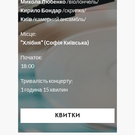
Микола Любенко
/віолончель/
Кирило Бондар
/скрипка/
Київ
/камерний ансамбль/
Місце:
"Хлібня" (Софія Київська)
Початок:
18:00
Тривалість концерту:
1 година 15 хвилин
КВИТКИ