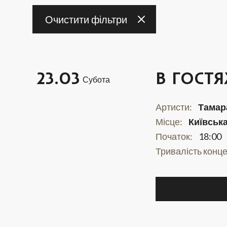
Очистити фільтри
3
4
23.03
В ГОСТЯ
Субота
10
11
Артисти:
Тамар
17
18
Місце:
Київськ
Початок:
18:00
Тривалість конце
24
25
31