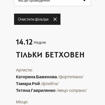
Місце проведення
17
18
19
20
21
22
23
Очистити фільтри
24
25
26
27
28
29
30
31
14.12
Неділя
ТІЛЬКИ БЕТХОВЕН
Артисти:
Катерина Баженова
/фортепіано/
Тамара Рой
/флейта/
Тетяна Гавриленко
/мецо-сопрано/
Місце: