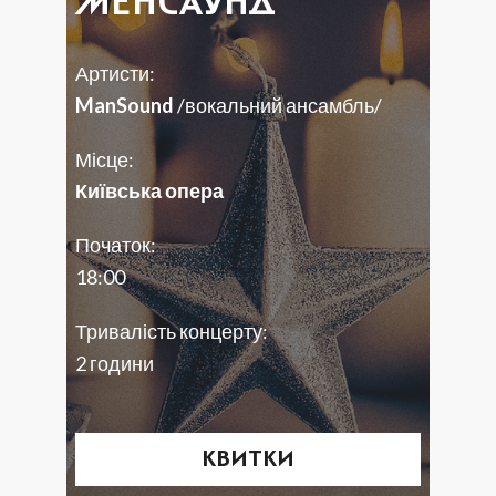
МЕНСАУНД
Артисти:
ManSound
/вокальний ансамбль/
Місце:
Київська опера
Початок:
18:00
Тривалість концерту:
2 години
КВИТКИ