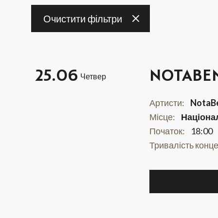
Очистити фільтри
3
4
25.06
NOTABEN
Четвер
10
11
Артисти:
NotaB
17
18
Місце:
Націона
Початок:
18:00
Тривалість конце
24
25
31