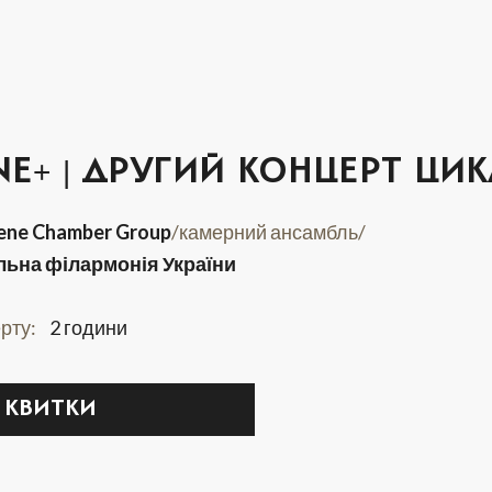
5
6
7
E+ | ДРУГИЙ КОНЦЕРТ ЦИК
12
13
14
ene Chamber Group
/камерний ансамбль/
19
20
21
льна філармонія України
рту:
2 години
26
27
28
КВИТКИ