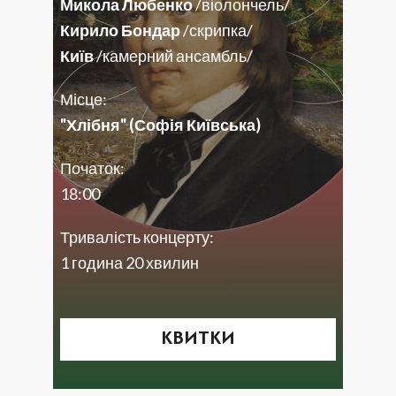
Микола Любенко
/віолончель/
Кирило Бондар
/скрипка/
Київ
/камерний ансамбль/
Місце:
"Хлібня" (Софія Київська)
Початок:
18:00
Тривалість концерту:
1 година 20 хвилин
КВИТКИ