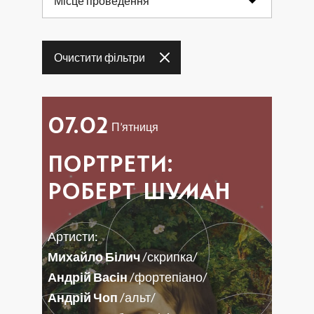
Місце проведення
17
18
19
20
21
22
23
Очистити фільтри
24
25
26
27
28
29
30
31
07.02
П’ятниця
ПОРТРЕТИ:
РОБЕРТ ШУМАН
Артисти:
Михайло Білич
/скрипка/
Андрій Васін
/фортепіано/
Андрій Чоп
/альт/