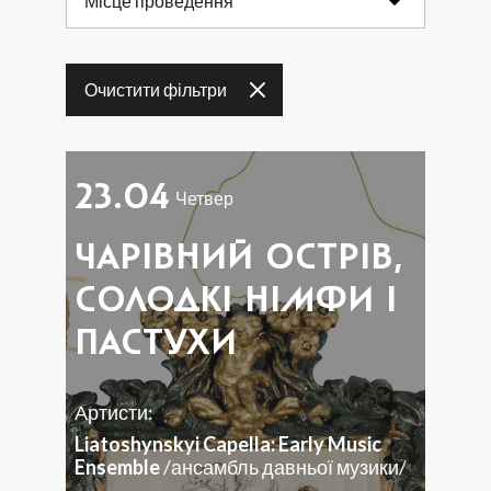
Місце проведення
17
18
19
20
21
22
23
Очистити фільтри
24
25
26
27
28
29
30
31
23.04
Четвер
ЧАРІВНИЙ ОСТРІВ,
СОЛОДКІ НІМФИ І
ПАСТУХИ
Артисти:
Liatoshynskyi Capella: Early Music
Ensemble
/ансамбль давньої музики/