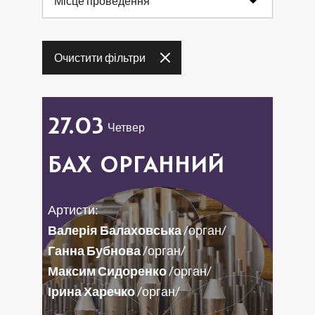
Місце проведення
17
18
19
20
21
22
23
Очистити фільтри
24
25
26
27
28
29
30
31
27.03
Четвер
БАХ ОРГАННИЙ
Артисти:
Валерія Балаховська
/орган/
Ганна Бубнова
/орган/
Максим Сидоренко
/орган/
Ірина Харечко
/орган/