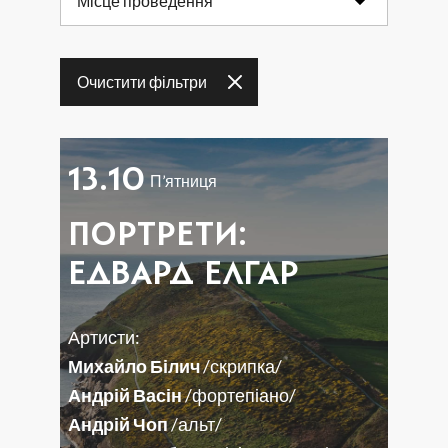
Місце проведення
17
18
19
20
21
22
23
Очистити фільтри
24
25
26
27
28
29
30
31
13.10
П’ятниця
ПОРТРЕТИ:
ЕДВАРД ЕЛГАР
Артисти:
Михайло Білич
/скрипка/
Андрій Васін
/фортепіано/
Андрій Чоп
/альт/