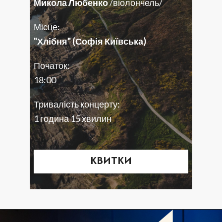
Микола Любенко
/віолончель/
Місце:
"Хлібня" (Софія Київська)
Початок:
18:00
Тривалість концерту:
1 година 15 хвилин
КВИТКИ