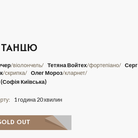
5
6
7
І ТАНЦЮ
12
13
14
учер
/віолончель/
Тетяна Войтех
/фортепіано/
Серг
19
20
21
к
/скрипка/
Олег Мороз
/кларнет/
 (Софія Київська)
26
27
28
рту:
1 година 20 хвилин
SOLD OUT