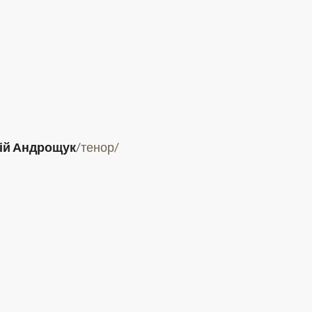
1
2
8
9
15
16
ій Андрощук
/тенор/
22
23
29
30