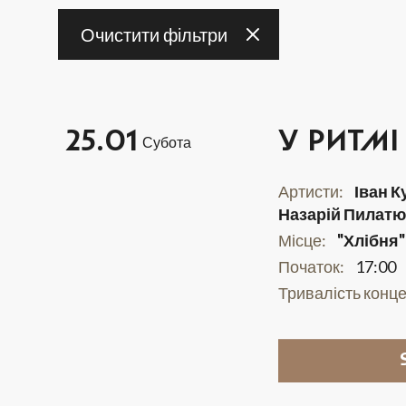
Очистити фільтри
3
4
25.01
У РИТМ
Субота
10
11
Артисти:
Іван К
17
18
Назарій Пилатю
Місце:
"Хлібня"
Початок:
17:00
24
25
Тривалість конце
31