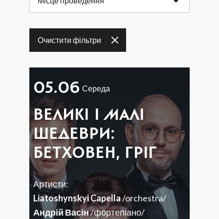
Місце проведення
17
18
19
20
21
22
23
Очистити фільтри
24
25
26
27
28
29
30
31
05.06
Середа
ВЕЛИКІ І МАЛІ
ШЕДЕВРИ:
БЕТХОВЕН, ГРІГ
Артисти:
Liatoshynskyi Capella
/orchestra/
Андрій Васін
/фортепіано/