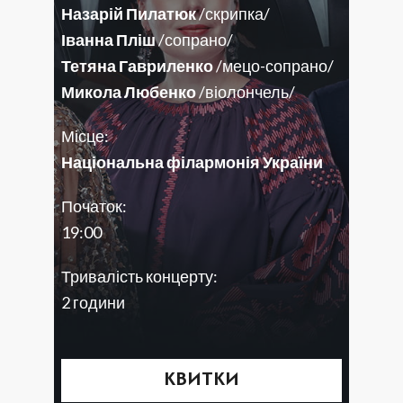
Назарій Пилатюк
/скрипка/
Іванна Пліш
/сопрано/
Тетяна Гавриленко
/мецо-сопрано/
Микола Любенко
/віолончель/
Місце:
Національна філармонія України
Початок:
19:00
Тривалість концерту:
2 години
КВИТКИ