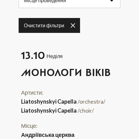
Місце проведення
17
18
19
20
21
22
23
Очистити фільтри
24
25
26
27
28
29
30
31
13.10
Неділя
МОНОЛОГИ ВІКІВ
Артисти:
Liatoshynskyi Capella
/orchestra/
Liatoshynskyi Capella
/choir/
Місце:
Андріївська церква