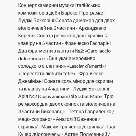
Концерт камерної музики італійських
композиторів доби Бароко. Програма: -
Луїджі Боккеріні Соната до мажор для двох
віолончелей на 3 частини - Арканджело
Кореллі Соната ре мажор для скрипки та
клавіру на 5 частин - Франческо Ґаспаріні
Два фрагменти з кантати №2: «Caro laccio
dolce nodo»/ «Вишукане мереживо
солодкого сплетіння» «Lasciar d’amarti»/
«Перестати любити тебе» - Франческо
Джемініані Соната соль мінор для скрипки
та клавіру на 4 частини - Луїджі Боккеріні
Арія №2 (Cujus animam) зі Stabat Mater Тріо
ре мажор для двох скрипок та віолончелі на
3 частини Виконавці: - Тетяна Гавриленко /
мецо-сопрано/ - Анатолій Баженов /
скрипка/ - Максим Грінченко /скрипка/ - Іван
Кучер /віолончель/ - Артем Полуденний /