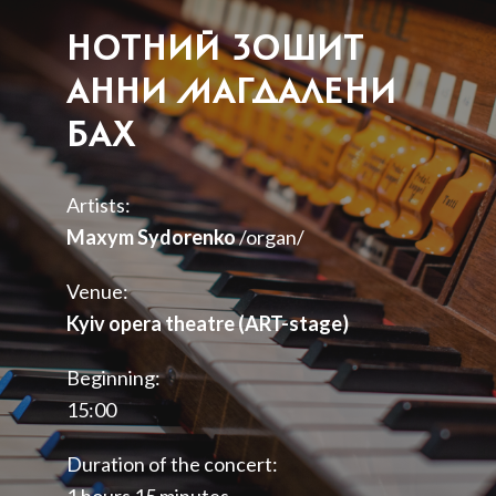
НОТНИЙ ЗОШИТ
АННИ МАГДАЛЕНИ
БАХ
Artists:
Maxym Sydorenko
/organ/
Venue:
Kyiv opera theatre (ART-stage)
Beginning:
15:00
Duration of the concert:
1 hours 15 minutes