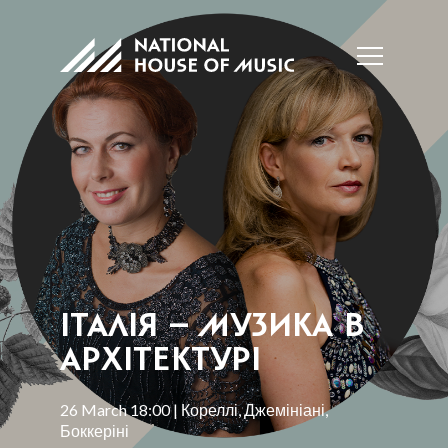
ІТАЛІЯ – МУЗИКА В
АРХІТЕКТУРІ
26 March 18:00 | Кореллі, Джемініані,
Боккеріні