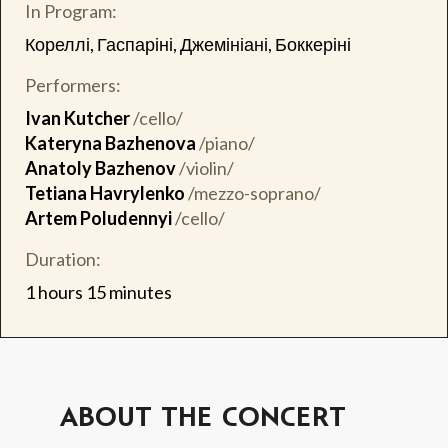
In Program:
Кореллі, Гаспаріні, Джемініані, Боккеріні
Performers:
Ivan Kutcher
/cello/
Kateryna Bazhenova
/piano/
Anatoly Bazhenov
/violin/
Tetiana Havrylenko
/mezzo-soprano/
Artem Poludennyi
/cello/
Duration:
1 hours 15 minutes
ABOUT THE CONCERT