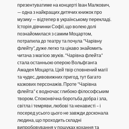
презентуватиме на концерті Іван Малкович,
— одна з найкращих дитячих книжок про
музику — відтепер в українському перекладі.
Історія дівчинки Софії, що волею долі
познайомилася з самим Моцартом,
потрапила до театру та почула “Чарівну
флейту”, дуже легко та цікаво знайомить
читача з магією звуків. “Чарівна флейта”
стала останньою оперою Вольфганга
Амадея Моцарта. Цей твір сповнений магії
та чудес, дивовижних пригод, тут багато
казкових персонажів. Проте “Чарівна
флейта” є водночас глибоко філософським
твором. Споконвічна боротьба добра і зла,
світла і темряви, любові та ненависті – і
посеред усього цього не завжди досконала
людина, що проходить складні
випробовування у пошуках кохання та