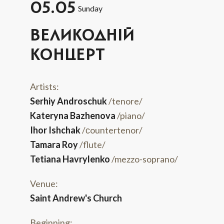
05.05
Sunday
ВЕЛИКОДНІЙ
КОНЦЕРТ
Artists:
Serhiy Androschuk
/tenore/
Kateryna Bazhenova
/piano/
Ihor Ishchak
/сountertenor/
Tamara Roy
/flute/
Tetiana Havrylenko
/mezzo-soprano/
Venue:
Saint Andrew's Church
Beginning: