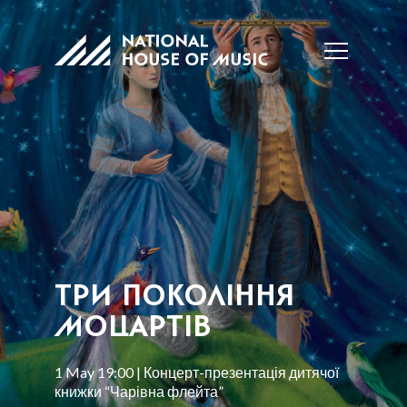
ТРИ ПОКОЛІННЯ
МОЦАРТІВ
1 May 19:00 | Концерт-презентація дитячої
книжки “Чарівна флейта”