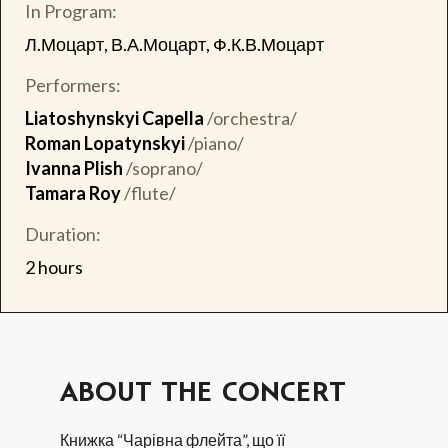
In Program:
Л.Моцарт, В.А.Моцарт, Ф.К.В.Моцарт
Performers:
Liatoshynskyi Capella
/orchestra/
Roman Lopatynskyi
/piano/
Ivanna Plish
/soprano/
Tamara Roy
/flute/
Duration:
2 hours
ABOUT THE CONCERT
Книжка “Чарівна флейта”, що її