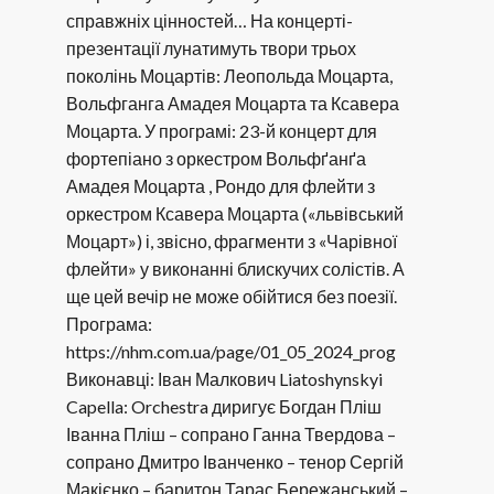
справжніх цінностей… На концерті-
презентації лунатимуть твори трьох
поколінь Моцартів: Леопольда Моцарта,
Вольфганга Амадея Моцарта та Ксавера
Моцарта. У програмі: 23-й концерт для
фортепіано з оркестром Вольфґанґа
Амадея Моцарта , Рондо для флейти з
оркестром Ксавера Моцарта («львівський
Моцарт») і, звісно, фрагменти з «Чарівної
флейти» у виконанні блискучих солістів. А
ще цей вечір не може обійтися без поезії.
Програма:
https://nhm.com.ua/page/01_05_2024_prog
Виконавці: Іван Малкович Liatoshynskyi
Capella: Orchestra диригує Богдан Пліш
Іванна Пліш – сопрано Ганна Твердова –
сопрано Дмитро Іванченко – тенор Сергій
Макієнко – баритон Тарас Бережанський –