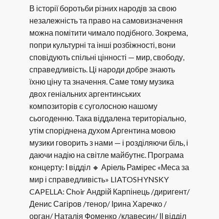
В історії боротьби різних народів за свою
незалежність та право на самовизначення
можна помітити чимало подібного. Зокрема,
попри культурні та інші розбіжності, вони
сповідують спільні цінності — мир, свободу,
справедливість. Ці народи добре знають
їхню ціну та значення. Саме тому музика
двох геніальних аргентинських
композиторів є суголосною нашому
сьогоденню. Така віддалена територіально,
утім споріднена духом Аргентина мовою
музики говорить з нами — і розділяючи біль, і
даючи надію на світле майбутнє. Програма
концерту: І відділ 🔸 Аріель Рамірес «Меса за
мир і справедливість» LIATOSHYNSKY
CAPELLA: Сhoir Андрій Карпінець /диригент/
Денис Сагіров /тенор/ Ірина Харечко /
орган/ Наталія Фоменко /клавесин/ ІІ відділ