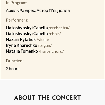
In Program:
Аріель Рамірес, Астор П’яццолла
Performers:
Liatoshynskyi Capella
/orchestra/
Liatoshynskyi Capella
/choir/
Nazarii Pylatiuk
/violin/
Iryna Kharechko
/organ/
Natalia Fomenko
/harpsichord/
Duration:
2 hours
ABOUT THE CONCERT