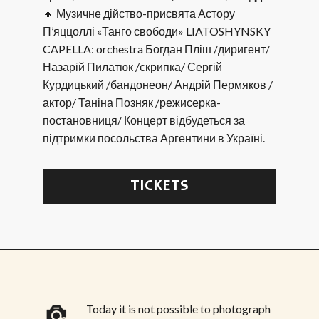
🔸 Музичне дійство-присвята Астору
П’яццоллі «Танго свободи» LIATOSHYNSKY
CAPELLA: orchestra Богдан Пліш /диригент/
Назарій Пилатюк /скрипка/ Сергій
Курдицький /бандонеон/ Андрій Пермяков /
актор/ Таніна Позняк /режисерка-
постановниця/ Концерт відбудеться за
підтримки посольства Аргентини в Україні.
TICKETS
Today it is not possible to photograph