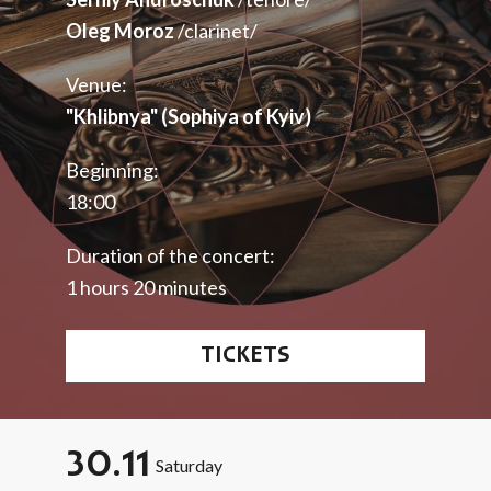
Oleg Moroz
/clarinet/
Venue:
"Khlibnya" (Sophiya of Kyiv)
Beginning:
18:00
Duration of the concert:
1 hours 20 minutes
TICKETS
30.11
Saturday