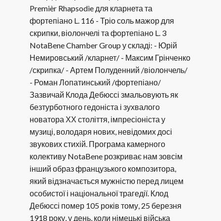
Premièr Rhapsodie для кларнета та
фортепіано L. 116 - Тріо соль мажор для
скрипки, віолончелі та фортепіано L. 3
NotaBene Chamber Group у складі: - Юрій
Немировський /кларнет/ - Максим Грінченко
/скрипка/ - Артем Полуденний /віолончель/
- Роман Лопатинський /фортепіано/
Зазвичай Клода Дебюссі змальовують як
безтурботного гедоніста і зухвалого
новатора ХХ століття, імпресіоніста у
музиці, володаря нових, невідомих досі
звукових стихій. Програма камерного
колективу NotaBene розкриває нам зовсім
інший образ французького композитора,
який відзначається мужністю перед лицем
особистої і національної трагедії. Клод
Дебюссі помер 105 років тому, 25 березня
1918 року, у день, коли німецькі війська