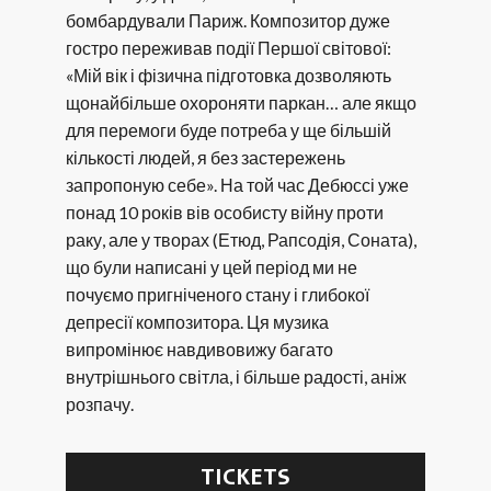
бомбардували Париж. Композитор дуже
гостро переживав події Першої світової:
«Мій вік і фізична підготовка дозволяють
щонайбільше охороняти паркан… але якщо
для перемоги буде потреба у ще більшій
кількості людей, я без застережень
запропоную себе». На той час Дебюссі уже
понад 10 років вів особисту війну проти
раку, але у творах (Етюд, Рапсодія, Соната),
що були написані у цей період ми не
почуємо пригніченого стану і глибокої
депресії композитора. Ця музика
випромінює навдивовижу багато
внутрішнього світла, і більше радості, аніж
розпачу.
TICKETS