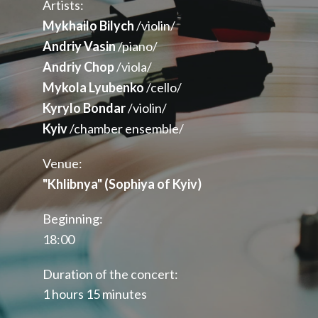
Artists:
Mykhailo Bilych
/violin/
Andriy Vasin
/piano/
Andriy Chop
/viola/
Mykola Lyubenko
/cello/
Kyrylo Bondar
/violin/
Kyiv
/chamber ensemble/
Venue:
"Khlibnya" (Sophiya of Kyiv)
Beginning:
18:00
Duration of the concert:
1 hours 15 minutes