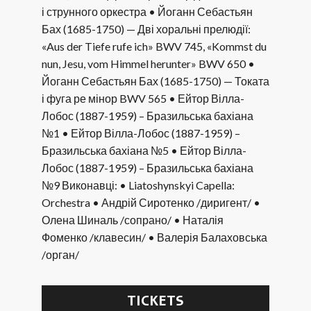
і струнного оркестра • Йоганн Себастьян
Бах (1685-1750) — Дві хоральні прелюдії:
«Aus der Tiefe rufe ich» BWV 745, «Kommst du
nun, Jesu, vom Himmel herunter» BWV 650 •
Йоганн Себастьян Бах (1685-1750) — Токата
і фуга ре мінор BWV 565 • Ейтор Вілла-
Лобос (1887-1959) – Бразильська бахіана
№1 • Ейтор Вілла-Лобос (1887-1959) –
Бразильська бахіана №5 • Ейтор Вілла-
Лобос (1887-1959) – Бразильська бахіана
№9 Виконавці: • Liatoshynskyi Capella:
Orchestra • Андрій Сиротенко /диригент/ •
Олена Шиналь /сопрано/ • Наталія
Фоменко /клавесин/ • Валерія Балаховська
/орган/
TICKETS