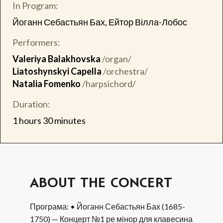
In Program:
Йоганн Себастьян Бах, Ейтор Вілла-Лобос
Performers:
Valeriya Balakhovska
/organ/
Liatoshynskyi Capella
/orchestra/
Natalia Fomenko
/harpsichord/
Duration:
1 hours 30 minutes
ABOUT THE CONCERT
Програма: • Йоганн Себастьян Бах (1685-
1750) — Концерт №1 ре мінор для клавесина