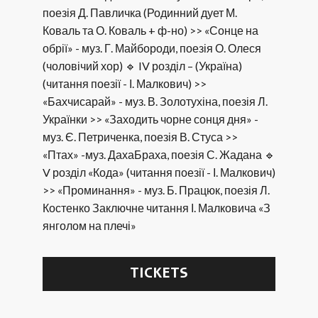
поезія Д. Павличка (Родинний дует М.
Коваль та О. Коваль + ф-но) >> «Сонце на
обрії» - муз. Г. Майбороди, поезія О. Олеся
(чоловічий хор) 🔹 IV розділ – (Україна)
(читання поезії - І. Малкович) >>
«Бахчисарай» - муз. В. Золотухіна, поезія Л.
Українки >> «Заходить чорне сонця дня» -
муз. Є. Петриченка, поезія В. Стуса >>
«Птах» -муз. ДахаБраха, поезія С. Жадана 🔹
V розділ «Кода» (читання поезії - І. Малкович)
>> «Проминання» - муз. Б. Працюк, поезія Л.
Костенко Заключне читання І. Малковича «З
янголом на плечі»
TICKETS