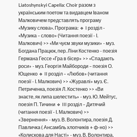
Liatoshynskyi Capella: Choir разом з
українським поетом та видавцем Іваном
Малковичем представлять програму
«Музику слова». Програма: 🔹 I розділ -
«Музика – слово» (Читання поезії - І.
Малкович) >> «Ми чуєм звуки музики» - муз.
Богдана Працюк, пер. Ліни Костенко - поезія
Германа Гессе «Гра в бісер» >> «Спадають
роси» - муз. Георгія Майбороди – поезія О.
Ющенко 🔹 II розділ – «Любов» (читання
поезії - І. Малкович) >> «Журавлі» муз. Є.
Петриченка, поезія Л. Костенко >> «Ви
знаєте, як липа шелестить» - муз. Ю. Мейтус,
поезія П. Тичини 🔹 III розділ – Дитячий
(читання поезії - І. Малкович) >>
«Звернення» - муз. В. Волонтира, поезія Д.
Павличка ( Ансамбль хлопчиків + ф-но) >>
«Колискова для Насті» - муз. В. Волонтира,