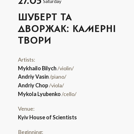
27.05
Saturday
ШУБЕРТ ТА
ДВОРЖАК: КАМЕРНІ
ТВОРИ
Artists:
Mykhailo Bilych
/violin/
Andriy Vasin
/piano/
Andriy Chop
/viola/
Mykola Lyubenko
/cello/
Venue:
Kyiv House of Scientists
Beginning: