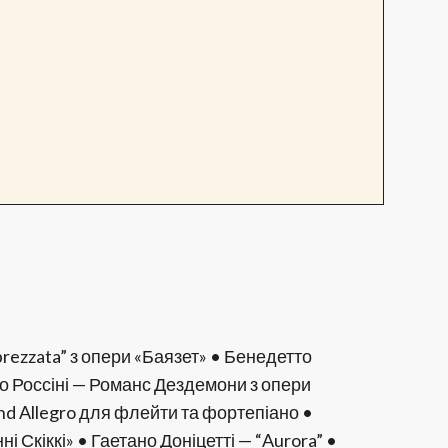
prezzata” з опери «Баязет» • Бенедетто
іно Россіні — Романс Дездемони з опери
nd Allegro для флейти та фортепіано •
 Скіккі» • Гаетано Доніцетті — “Aurora” •