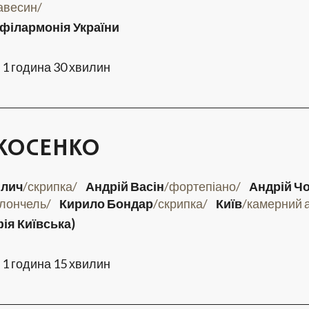
авесин/
філармонія України
1 година 30 хвилин
 КОСЕНКО
ілич
/скрипка/
Андрій Васін
/фортепіано/
Андрій Ч
олончель/
Кирило Бондар
/скрипка/
Київ
/камерний 
ія Київська)
1 година 15 хвилин