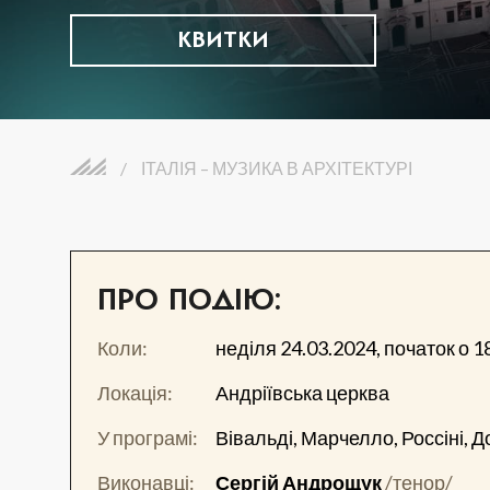
КВИТКИ
/
ІТАЛІЯ – МУЗИКА В АРХІТЕКТУРІ
ПРО ПОДІЮ:
Коли:
неділя 24.03.2024, початок о 1
Локація:
Андріївська церква
У програмі:
Вівальді, Марчелло, Россіні, До
Виконавці:
Сергій Андрощук
/тенор/