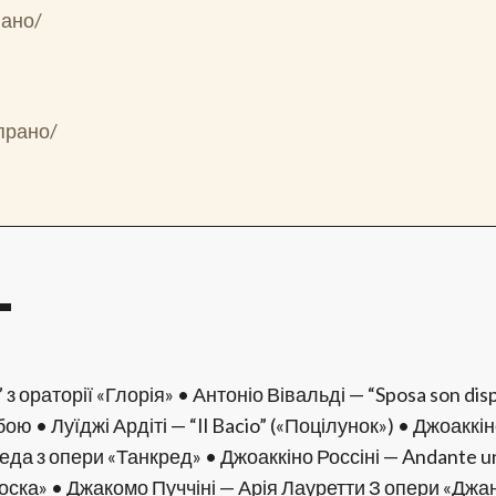
іано/
прано/
Т
з ораторії «Глорія» • Антоніо Вівальді — “Sposa son dis
ю • Луїджі Ардіті — “Il Bacio” («Поцілунок») • Джоакк
еда з опери «Танкред» • Джоаккіно Россіні — Andante u
ска» • Джакомо Пуччіні — Арія Лауретти З опери «Джанні