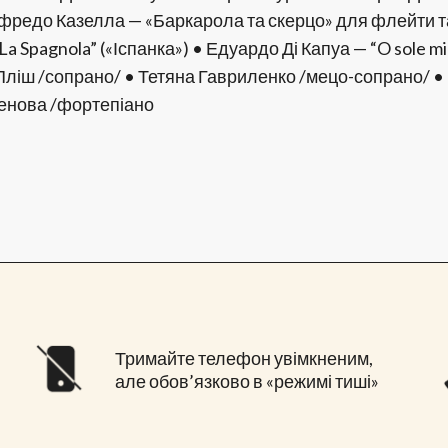
• Альфредо Казелла — «Баркарола та скерцо» для флейт
La Spagnola” («Іспанка») • Едуардо Ді Капуа — “O sole mi
а Пліш /сопрано/ • Тетяна Гавриленко /мецо-сопрано/ •
женова /фортепіано
Тримайте телефон увімкненим,
але обов’язково в «режимі тиші»