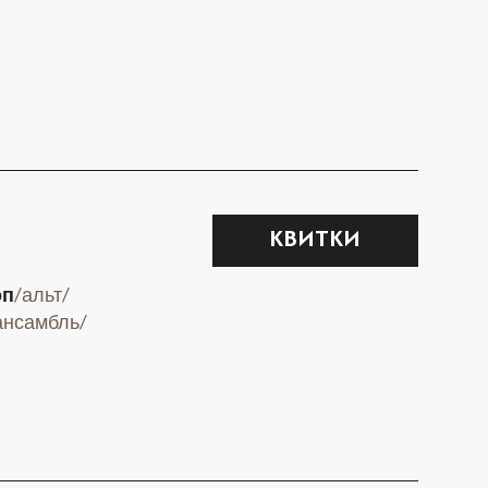
КВИТКИ
оп
/альт/
ансамбль/