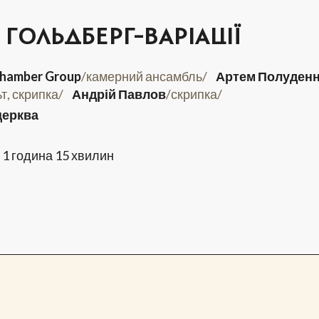
 ГОЛЬДБЕРГ-ВАРІАЦІЇ
hamber Group
/камерний ансамбль/
Артем Полуден
т, скрипка/
Андрій Павлов
/скрипка/
церква
1 година 15 хвилин