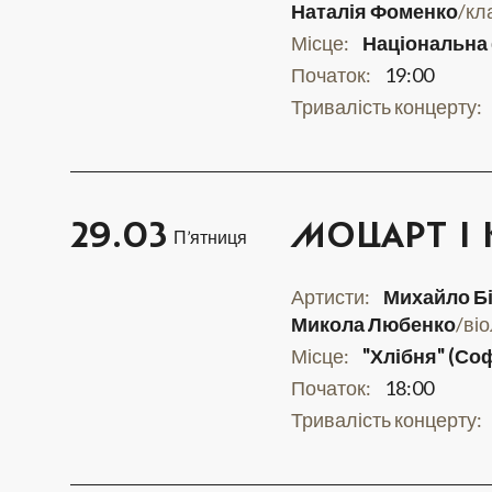
Наталія Фоменко
/кл
Місце:
Національна 
Початок:
19:00
Тривалість концерту:
29.03
МОЦАРТ І
П’ятниця
Артисти:
Михайло Б
Микола Любенко
/ві
Місце:
"Хлібня" (Соф
Початок:
18:00
Тривалість концерту: