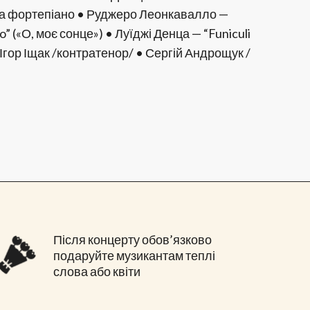
и та фортепіано • Руджеро Леонкавалло —
o” («О, моє сонце») • Луїджі Денца — “Funiculi
 Ігор Іщак /контратенор/ • Сергій Андрощук /
Після концерту обов’язково
подаруйте музикантам теплі
слова або квіти