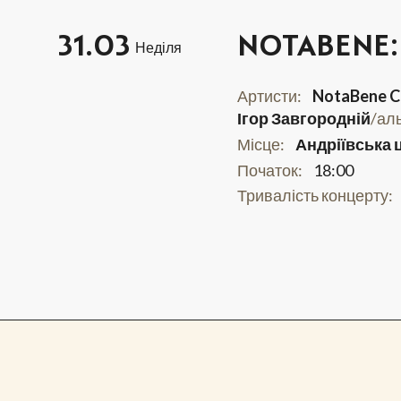
31.03
NOTABENE:
Неділя
Артисти:
NotaBene C
Ігор Завгородній
/аль
Місце:
Андріївська 
Початок:
18:00
Тривалість концерту: