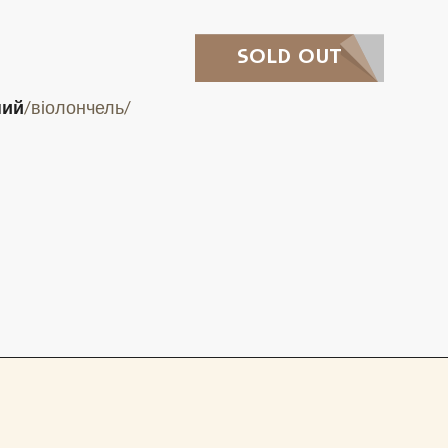
SOLD OUT
ний
/віолончель/