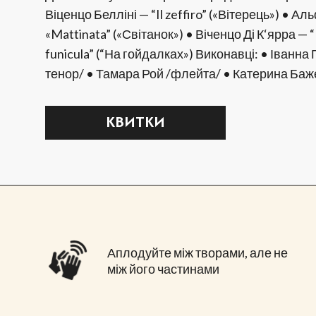
Віценцо Белліні — “Il zeffiro” («Вітерець») 
«Mattinata” («Світанок») • Віченцо Ді К‘ярра — “
funicula” (“На гойдалках») Виконавці: • Іванн
тенор/ • Тамара Рой /флейта/ • Катерина Ба
КВИТКИ
Аплодуйте між творами, але не
між його частинами