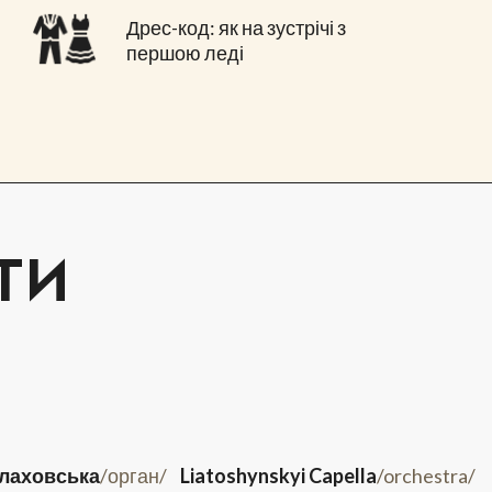
Дрес-код: як на зустрічі з
першою леді
ТИ
алаховська
/орган/
Liatoshynskyi Capella
/orchestra/