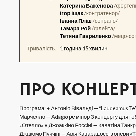
Катерина Баженова
/фортеп
Ігор Іщак
/контратенор/
Іванна Пліш
/сопрано/
Тамара Рой
/флейта/
Тетяна Гавриленко
/мецо-со
Тривалість:
1 година 15 хвилин
ПРО КОНЦЕР
Програма: • Антоніо Вівальді — ″Laudeamus Te” 
Марчелло — Adagio ре мінор З концерту для гобо
«Отелло» • Джоаккіно Россіні — Каватіна Танкр
Джакомо Пуччіні — Арія Каварадоссі з опери «То